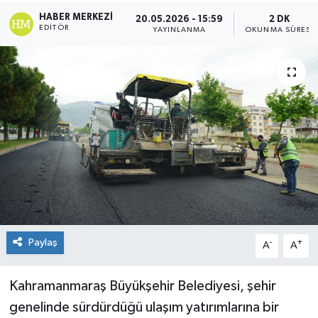
HABER MERKEZI
20.05.2026 - 15:59
2 DK
KÜLTÜR&SANAT
EDITÖR
YAYINLANMA
OKUNMA SÜRESI
ONİKİŞUBAT
SAĞLIK
SİVİL TOPLUM
SİYASET
SOSYAL YAŞAM
SPOR
Paylaş
-
+
A
A
ULUSAL HABERLER
Kahramanmaraş Büyükşehir Belediyesi, şehir
genelinde sürdürdüğü ulaşım yatırımlarına bir