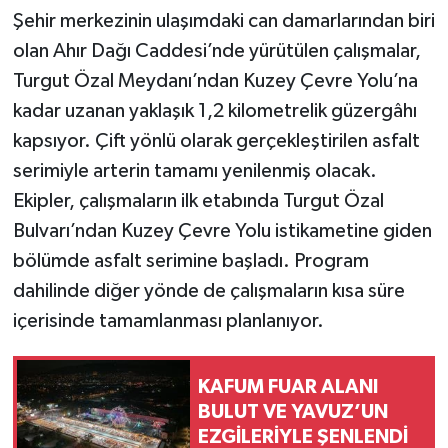
Şehir merkezinin ulaşımdaki can damarlarından biri
olan Ahır Dağı Caddesi’nde yürütülen çalışmalar,
Turgut Özal Meydanı’ndan Kuzey Çevre Yolu’na
kadar uzanan yaklaşık 1,2 kilometrelik güzergâhı
kapsıyor. Çift yönlü olarak gerçekleştirilen asfalt
serimiyle arterin tamamı yenilenmiş olacak.
Ekipler, çalışmaların ilk etabında Turgut Özal
Bulvarı’ndan Kuzey Çevre Yolu istikametine giden
bölümde asfalt serimine başladı. Program
dahilinde diğer yönde de çalışmaların kısa süre
içerisinde tamamlanması planlanıyor.
KAFUM FUAR ALANI
BULUT VE YAVUZ’UN
EZGİLERİYLE ŞENLENDİ