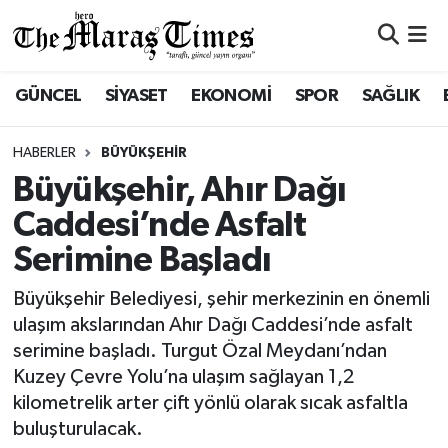
ASAYİŞ VE GÜVENLİK
ASAYİŞ VE GÜVENLİK
Nöbetçi Eczaneler
GÜNCEL
SİYASET
EKONOMİ
SPOR
SAĞLIK
BÜYÜKŞEHİR
BÜYÜKŞEHİR
Hava Durumu
HABERLER
BÜYÜKŞEHİR
DULKADİROĞLU
DULKADİROĞLU
Namaz Vakitleri
Büyükşehir, Ahır Dağı
Caddesi’nde Asfalt
İŞ DÜNYASI
EĞİTİM
Trafik Durumu
Serimine Başladı
KÜLTÜR&SANAT
EKONOMİ
Süper Lig Puan Durumu ve Fikstür
Büyükşehir Belediyesi, şehir merkezinin en önemli
ulaşım akslarından Ahır Dağı Caddesi’nde asfalt
SİVİL TOPLUM
GÜNCEL
Tüm Manşetler
serimine başladı. Turgut Özal Meydanı’ndan
Kuzey Çevre Yolu’na ulaşım sağlayan 1,2
SOSYAL YAŞAM
İLÇE HABERLERİ
Son Dakika Haberleri
kilometrelik arter çift yönlü olarak sıcak asfaltla
buluşturulacak.
ULUSAL HABERLER
İŞ DÜNYASI
Haber Arşivi