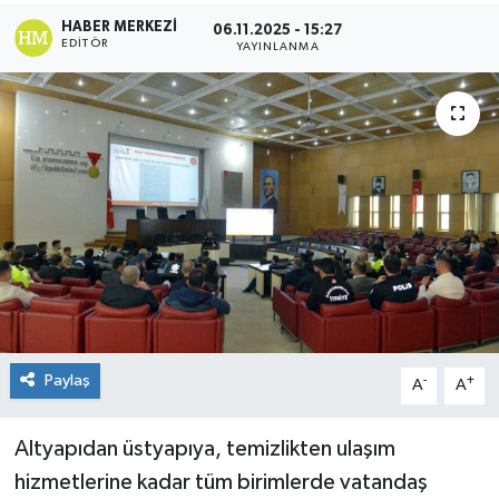
HABER MERKEZI
06.11.2025 - 15:27
KÜLTÜR&SANAT
EDITÖR
YAYINLANMA
ONİKİŞUBAT
SAĞLIK
SİVİL TOPLUM
SİYASET
SOSYAL YAŞAM
SPOR
Paylaş
-
+
A
A
ULUSAL HABERLER
Altyapıdan üstyapıya, temizlikten ulaşım
hizmetlerine kadar tüm birimlerde vatandaş