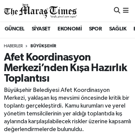
ASAYİŞ VE GÜVENLİK
ASAYİŞ VE GÜVENLİK
Nöbetçi Eczaneler
GÜNCEL
SİYASET
EKONOMİ
SPOR
SAĞLIK
BÜYÜKŞEHİR
BÜYÜKŞEHİR
Hava Durumu
HABERLER
BÜYÜKŞEHİR
DULKADİROĞLU
DULKADİROĞLU
Namaz Vakitleri
Afet Koordinasyon
Merkezi’nden Kışa Hazırlık
İŞ DÜNYASI
EĞİTİM
Trafik Durumu
Toplantısı
KÜLTÜR&SANAT
EKONOMİ
Süper Lig Puan Durumu ve Fikstür
Büyükşehir Belediyesi Afet Koordinasyon
Merkezi, yaklaşan kış mevsimi öncesinde kritik bir
SİVİL TOPLUM
GÜNCEL
Tüm Manşetler
toplantı gerçekleştirdi. Kamu kurumları ve yerel
yönetim temsilcilerinin yer aldığı toplantıda kış
SOSYAL YAŞAM
İLÇE HABERLERİ
Son Dakika Haberleri
aylarında karşılaşılabilecek riskler üzerine kapsamlı
değerlendirmelerde bulunuldu.
ULUSAL HABERLER
İŞ DÜNYASI
Haber Arşivi