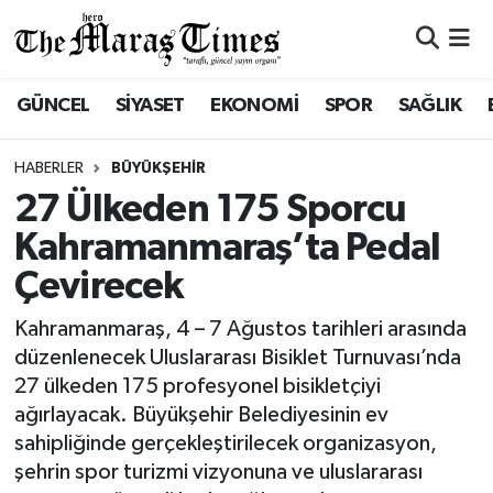
ASAYİŞ VE GÜVENLİK
ASAYİŞ VE GÜVENLİK
Nöbetçi Eczaneler
GÜNCEL
SİYASET
EKONOMİ
SPOR
SAĞLIK
BÜYÜKŞEHİR
BÜYÜKŞEHİR
Hava Durumu
HABERLER
BÜYÜKŞEHİR
DULKADİROĞLU
DULKADİROĞLU
Namaz Vakitleri
27 Ülkeden 175 Sporcu
Kahramanmaraş’ta Pedal
İŞ DÜNYASI
EĞİTİM
Trafik Durumu
Çevirecek
KÜLTÜR&SANAT
EKONOMİ
Süper Lig Puan Durumu ve Fikstür
Kahramanmaraş, 4 – 7 Ağustos tarihleri arasında
düzenlenecek Uluslararası Bisiklet Turnuvası’nda
SİVİL TOPLUM
GÜNCEL
Tüm Manşetler
27 ülkeden 175 profesyonel bisikletçiyi
ağırlayacak. Büyükşehir Belediyesinin ev
SOSYAL YAŞAM
İLÇE HABERLERİ
Son Dakika Haberleri
sahipliğinde gerçekleştirilecek organizasyon,
şehrin spor turizmi vizyonuna ve uluslararası
ULUSAL HABERLER
İŞ DÜNYASI
Haber Arşivi