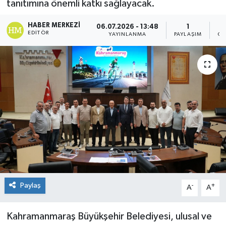
tanıtımına önemli katkı sağlayacak.
KÜLTÜR&SANAT
HABER MERKEZI
06.07.2026 - 13:48
1
EDITÖR
YAYINLANMA
PAYLAŞIM
OK
ONİKİŞUBAT
SAĞLIK
SİVİL TOPLUM
SİYASET
SOSYAL YAŞAM
SPOR
Paylaş
-
+
A
A
ULUSAL HABERLER
Kahramanmaraş Büyükşehir Belediyesi, ulusal ve