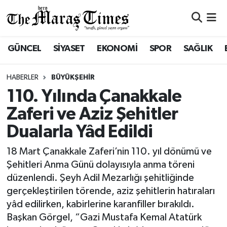
ASAYİŞ VE GÜVENLİK
ASAYİŞ VE GÜVENLİK
Nöbetçi Eczaneler
GÜNCEL
SİYASET
EKONOMİ
SPOR
SAĞLIK
BÜYÜKŞEHİR
BÜYÜKŞEHİR
Hava Durumu
HABERLER
BÜYÜKŞEHİR
DULKADİROĞLU
DULKADİROĞLU
Namaz Vakitleri
110. Yılında Çanakkale
Zaferi ve Aziz Şehitler
İŞ DÜNYASI
EĞİTİM
Trafik Durumu
Dualarla Yâd Edildi
KÜLTÜR&SANAT
EKONOMİ
Süper Lig Puan Durumu ve Fikstür
18 Mart Çanakkale Zaferi’nin 110. yıl dönümü ve
Şehitleri Anma Günü dolayısıyla anma töreni
SİVİL TOPLUM
GÜNCEL
Tüm Manşetler
düzenlendi. Şeyh Adil Mezarlığı şehitliğinde
gerçekleştirilen törende, aziz şehitlerin hatıraları
SOSYAL YAŞAM
İLÇE HABERLERİ
Son Dakika Haberleri
yâd edilirken, kabirlerine karanfiller bırakıldı.
Başkan Görgel, “Gazi Mustafa Kemal Atatürk
ULUSAL HABERLER
İŞ DÜNYASI
Haber Arşivi