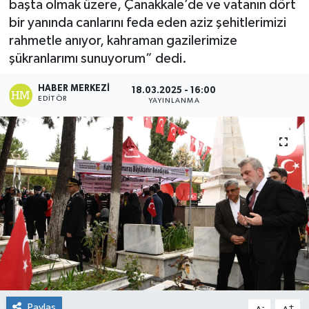
başta olmak üzere, Çanakkale’de ve vatanın dört
bir yanında canlarını feda eden aziz şehitlerimizi
KÜLTÜR&SANAT
rahmetle anıyor, kahraman gazilerimize
şükranlarımı sunuyorum” dedi.
ONİKİŞUBAT
HABER MERKEZI
18.03.2025 - 16:00
SAĞLIK
EDITÖR
YAYINLANMA
SİVİL TOPLUM
SİYASET
SOSYAL YAŞAM
SPOR
ULUSAL HABERLER
Paylaş
-
+